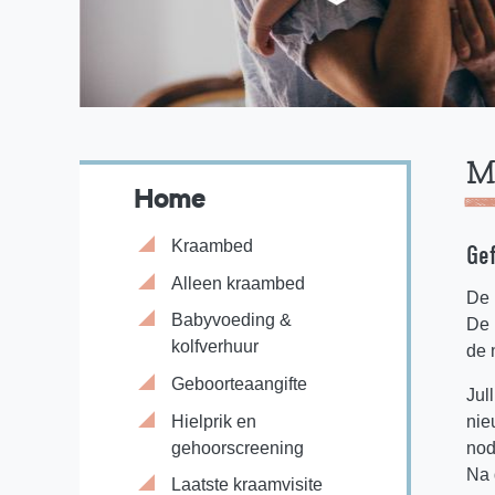
M
Home
Kraambed
Gef
Alleen kraambed
De 
Babyvoeding &
De 
kolfverhuur
de 
Geboorteaangifte
Jul
Hielprik en
nie
gehoorscreening
nod
Na 
Laatste kraamvisite