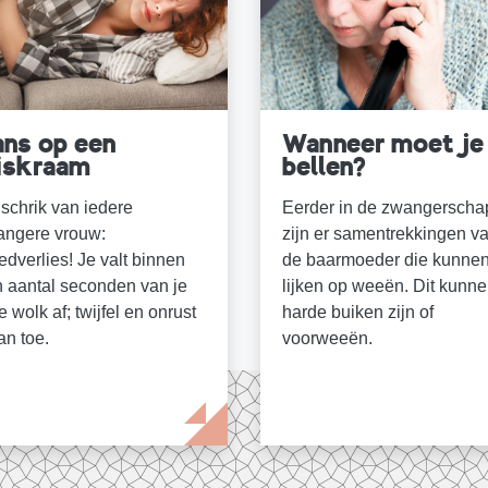
ns op een
Wanneer moet je
iskraam
bellen?
schrik van iedere
Eerder in de zwangerscha
angere vrouw:
zijn er samentrekkingen v
edverlies! Je valt binnen
de baarmoeder die kunne
 aantal seconden van je
lijken op weeën. Dit kunn
e wolk af; twijfel en onrust
harde buiken zijn of
an toe.
voorweeën.