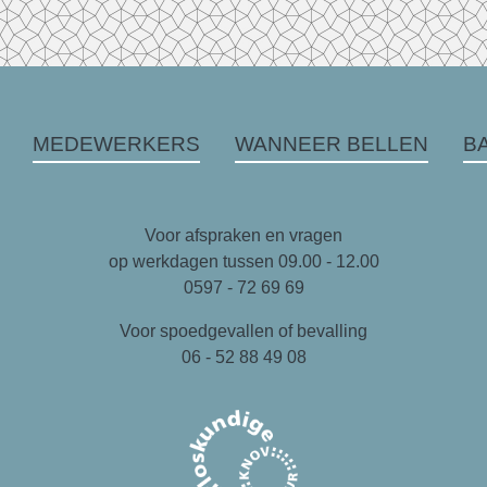
MEDEWERKERS
WANNEER BELLEN
B
Voor afspraken en vragen
op werkdagen tussen 09.00 - 12.00
0597 - 72 69 69
Voor spoedgevallen of bevalling
06 - 52 88 49 08