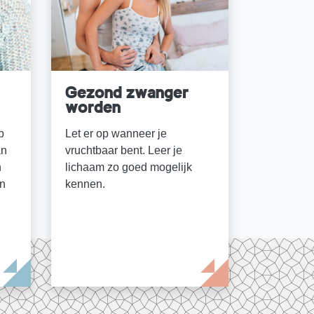
Gezond zwanger
worden
p
Let er op wanneer je
an
vruchtbaar bent. Leer je
n
lichaam zo goed mogelijk
en
kennen.