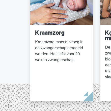
Kraamzorg
Ka
m
Kraamzorg moet al vroeg in
De 
de zwangerschap geregeld
zw
worden. Het liefst voor 20
blo
weken zwangerschap.
een
roz
sla